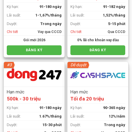
Kỳ hạn:
91-180 ngày
Kỳ hạn:
91-182 ngày
Lãi suất:
1-1,67%/tháng
Lãi suất:
1,52%/tháng
Duyệt:
Trong ngày
Duyệt:
5-15 phút
Chi tiết
Vay qua CCCD
Chi tiết
Qua CCCD
Gói mới 2026
0% lãi cho khoản vay đầu
ĐĂNG KÝ
ĐĂNG KÝ
#3
Dễ duyệt
Hạn mức
Hạn mức
500k - 30 triệu
Tối đa 20 triệu
Kỳ hạn:
91-180 ngày
Kỳ hạn:
90-365 ngày
Lãi suất:
1.67%/tháng
Lãi suất:
12%/năm
Duyệt:
15-30 phút
Duyệt:
Trong ngày