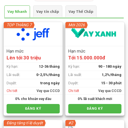
Vay Nhanh
Vay tín chấp
Vay Thế Chấp
TOP THÁNG 7
Mới 2026
Hạn mức
Hạn mức
Lên tới 30 triệu
Tới 15.000.000đ
Kỳ hạn:
12-36 tháng
Kỳ hạn:
90 - 180 ngày
Lãi suất:
0-2,5%/tháng
Lãi suất:
1,2%/tháng
Duyệt:
trong ngày
Duyệt:
15 - 30 phút
Chi tiết
Vay qua CCCD
Chi tiết
Vay qua CCCD
0% cho khoản vay đầu
0% lãi suất khách mới
ĐĂNG KÝ
ĐĂNG KÝ
Đăng tăng tỉ lệ duyệt
#2