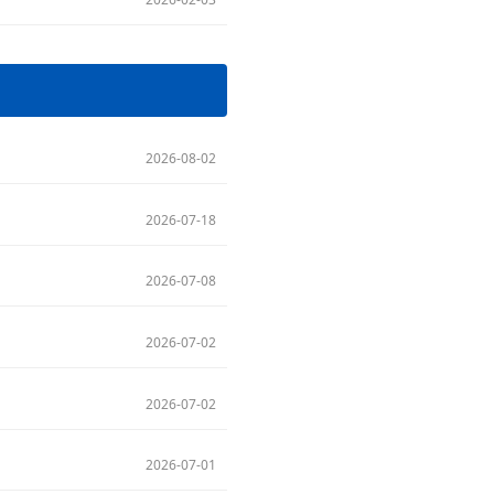
2026-08-02
2026-07-18
2026-07-08
2026-07-02
2026-07-02
2026-07-01