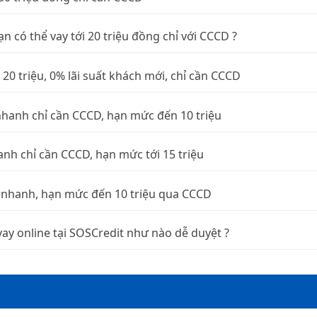
bạn có thể vay tới 20 triệu đồng chỉ với CCCD ?
i 20 triệu, 0% lãi suất khách mới, chỉ cần CCCD
 nhanh chỉ cần CCCD, hạn mức đến 10 triệu
hanh chỉ cần CCCD, hạn mức tới 15 triệu
ne nhanh, hạn mức đến 10 triệu qua CCCD
vay online tại SOSCredit như nào dễ duyệt ?