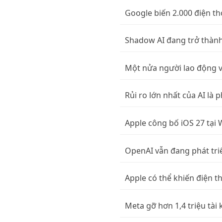
Google biến 2.000 điện th
Shadow AI đang trở thành
Một nửa người lao động vẫ
Rủi ro lớn nhất của AI là
Apple công bố iOS 27 tạ
OpenAI vẫn đang phát tr
Apple có thể khiến điện t
Meta gỡ hơn 1,4 triệu tài