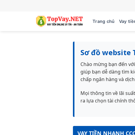
Skip
to
content
Trang chủ
Vay ti
Sơ đồ website
Chào mừng bạn đến với
giúp bạn dễ dàng tìm ki
chấp ngân hàng và dịch
Mọi thông tin về lãi su
ra lựa chọn tài chính t
VAY TIỀN NHANH CC