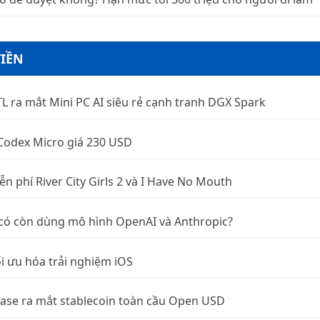
TIỀN
L ra mắt Mini PC AI siêu rẻ cạnh tranh DGX Spark
Codex Micro giá 230 USD
n phí River City Girls 2 và I Have No Mouth
 có còn dùng mô hình OpenAI và Anthropic?
ối ưu hóa trải nghiệm iOS
base ra mắt stablecoin toàn cầu Open USD