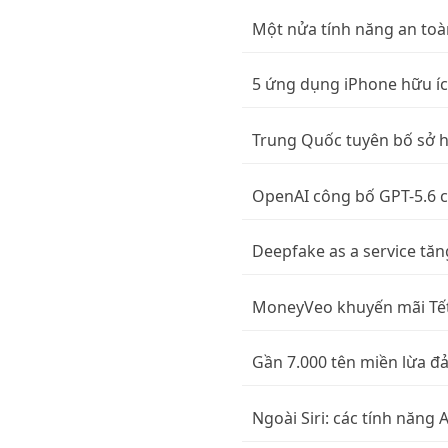
Một nửa tính năng an to
5 ứng dụng iPhone hữu í
Trung Quốc tuyên bố sở h
OpenAI công bố GPT-5.6 
Deepfake as a service tăn
MoneyVeo khuyến mãi Tết 
Gần 7.000 tên miền lừa đ
Ngoài Siri: các tính năng 