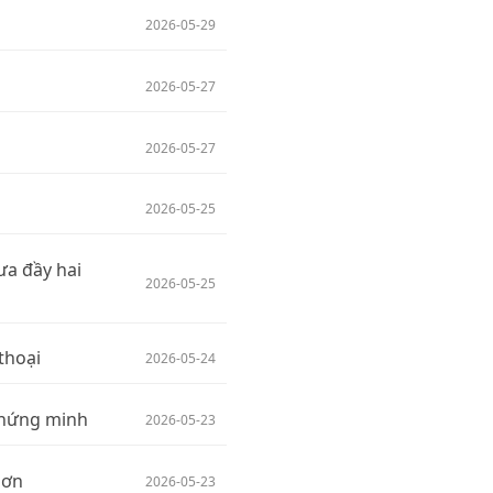
2026-05-29
2026-05-27
2026-05-27
2026-05-25
ưa đầy hai
2026-05-25
thoại
2026-05-24
 chứng minh
2026-05-23
hơn
2026-05-23