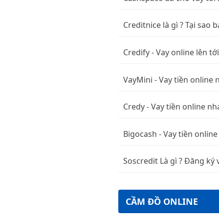
Creditnice là gì ? Tại sao 
Credify - Vay online lên tớ
VayMini - Vay tiền online
Credy - Vay tiền online n
Bigocash - Vay tiền onli
Soscredit Là gì ? Đăng ký 
CẦM ĐỒ ONLINE