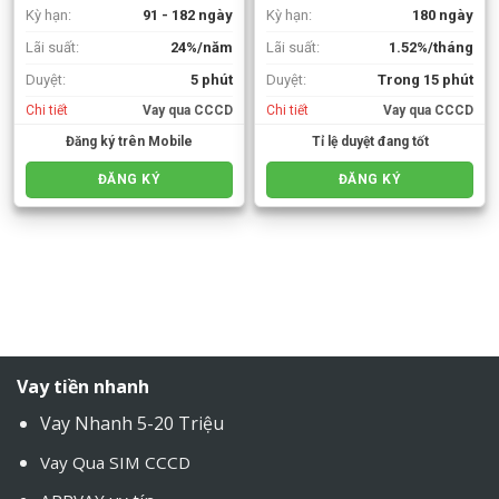
Kỳ hạn:
91 - 182 ngày
Kỳ hạn:
180 ngày
Lãi suất:
24%/năm
Lãi suất:
1.52%/tháng
Duyệt:
5 phút
Duyệt:
Trong 15 phút
Chi tiết
Vay qua CCCD
Chi tiết
Vay qua CCCD
Đăng ký trên Mobile
Tỉ lệ duyệt đang tốt
ĐĂNG KÝ
ĐĂNG KÝ
Vay tiền nhanh
Vay Nhanh 5-20 Triệu
Vay Qua SIM CCCD