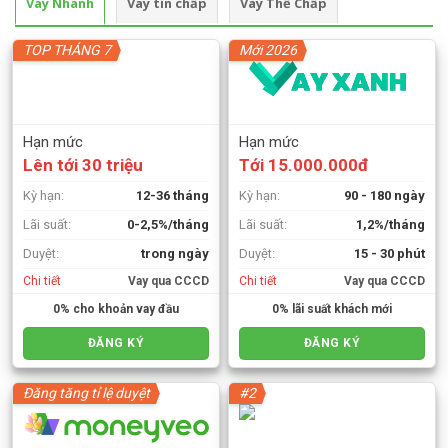
Vay Nhanh
Vay tín chấp
Vay Thế Chấp
TOP THÁNG 7
Mới 2026
Hạn mức
Hạn mức
Lên tới 30 triệu
Tới 15.000.000đ
Kỳ hạn:
12-36 tháng
Kỳ hạn:
90 - 180 ngày
Lãi suất:
0-2,5%/tháng
Lãi suất:
1,2%/tháng
Duyệt:
trong ngày
Duyệt:
15 - 30 phút
Chi tiết
Vay qua CCCD
Chi tiết
Vay qua CCCD
0% cho khoản vay đầu
0% lãi suất khách mới
ĐĂNG KÝ
ĐĂNG KÝ
Đăng tăng tỉ lệ duyệt
#2