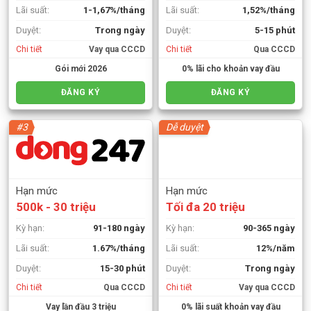
Lãi suất:
1-1,67%/tháng
Lãi suất:
1,52%/tháng
Duyệt:
Trong ngày
Duyệt:
5-15 phút
Chi tiết
Vay qua CCCD
Chi tiết
Qua CCCD
Gói mới 2026
0% lãi cho khoản vay đầu
ĐĂNG KÝ
ĐĂNG KÝ
#3
Dễ duyệt
Hạn mức
Hạn mức
500k - 30 triệu
Tối đa 20 triệu
Kỳ hạn:
91-180 ngày
Kỳ hạn:
90-365 ngày
Lãi suất:
1.67%/tháng
Lãi suất:
12%/năm
Duyệt:
15-30 phút
Duyệt:
Trong ngày
Chi tiết
Qua CCCD
Chi tiết
Vay qua CCCD
Vay lần đầu 3 triệu
0% lãi suất khoản vay đầu