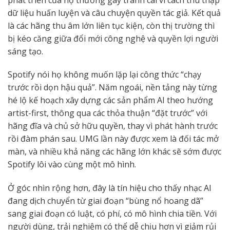
dữ liệu huấn luyện và câu chuyện quyền tác giả. Kết quả
là các hãng thu âm lớn liên tục kiện, còn thị trường thì
bị kéo căng giữa đổi mới công nghệ và quyền lợi người
sáng tạo.
Spotify nói họ không muốn lặp lại công thức “chạy
trước rồi dọn hậu quả”. Năm ngoái, nền tảng này từng
hé lộ kế hoạch xây dựng các sản phẩm AI theo hướng
artist-first, thông qua các thỏa thuận “đặt trước” với
hãng đĩa và chủ sở hữu quyền, thay vì phát hành trước
rồi đàm phán sau. UMG lần này được xem là đối tác mở
màn, và nhiều khả năng các hãng lớn khác sẽ sớm được
Spotify lôi vào cùng một mô hình.
Ở góc nhìn rộng hơn, đây là tín hiệu cho thấy nhạc AI
đang dịch chuyển từ giai đoạn “bùng nổ hoang dã”
sang giai đoạn có luật, có phí, có mô hình chia tiền. Với
người dùng, trải nghiệm có thể dễ chịu hơn vì giảm rủi