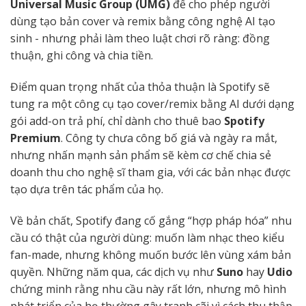
Universal Music Group (UMG)
để cho phép người
dùng tạo bản cover và remix bằng công nghệ AI tạo
sinh - nhưng phải làm theo luật chơi rõ ràng: đồng
thuận, ghi công và chia tiền.
Điểm quan trọng nhất của thỏa thuận là Spotify sẽ
tung ra một công cụ tạo cover/remix bằng AI dưới dạng
gói add-on trả phí, chỉ dành cho thuê bao
Spotify
Premium
. Công ty chưa công bố giá và ngày ra mắt,
nhưng nhấn mạnh sản phẩm sẽ kèm cơ chế chia sẻ
doanh thu cho nghệ sĩ tham gia, với các bản nhạc được
tạo dựa trên tác phẩm của họ.
Về bản chất, Spotify đang cố gắng “hợp pháp hóa” nhu
cầu có thật của người dùng: muốn làm nhạc theo kiểu
fan-made, nhưng không muốn bước lên vùng xám bản
quyền. Những năm qua, các dịch vụ như
Suno
hay
Udio
chứng minh rằng nhu cầu này rất lớn, nhưng mô hình
phát triển của họ thường gây tranh cãi vì cách thu thập